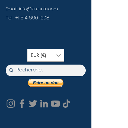
Email :
info@kimuntu.com
Tel :
+1 514 690 1208
EUR (€)