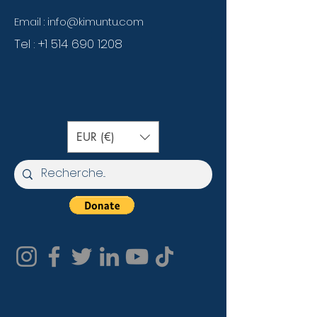
Email :
info@kimuntu.com
Tel :
+1 514 690 1208
EUR (€)