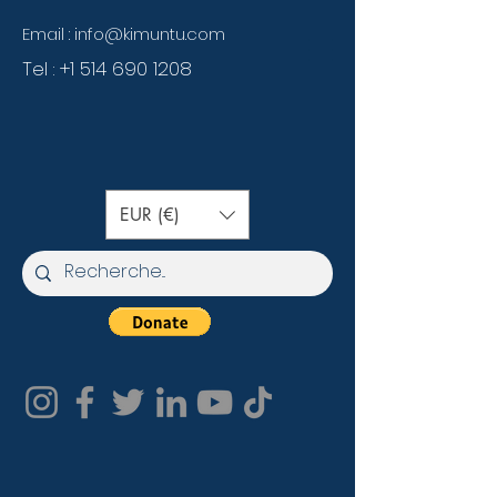
Email :
info@kimuntu.com
Tel :
+1 514 690 1208
EUR (€)