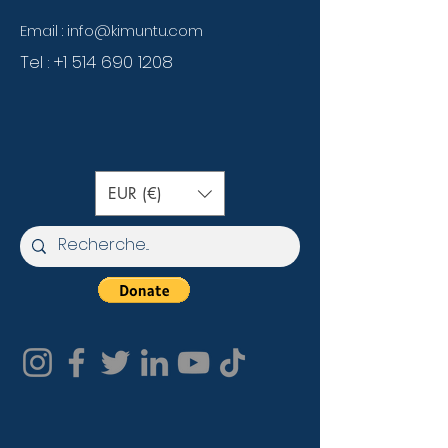
Email :
info@kimuntu.com
Tel :
+1 514 690 1208
EUR (€)