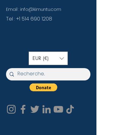
Email :
info@kimuntu.com
Tel :
+1 514 690 1208
EUR (€)