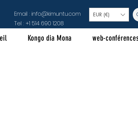
Email :
info@kimuntu.com
EUR (€)
Tel :
+1 514 690 1208
eil
Kongo dia Mona
web-conférence