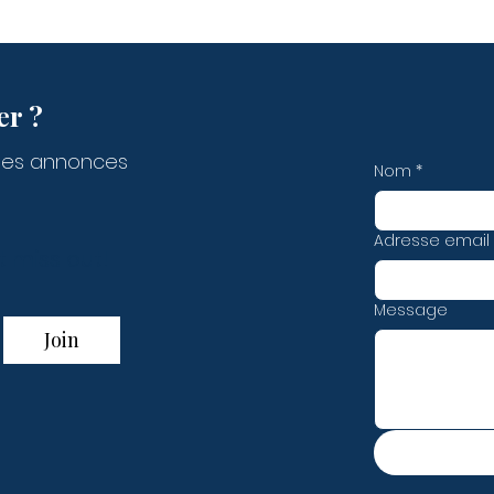
er ?
des annonces
Nom
*
Adresse email
t miss out!
Message
Join