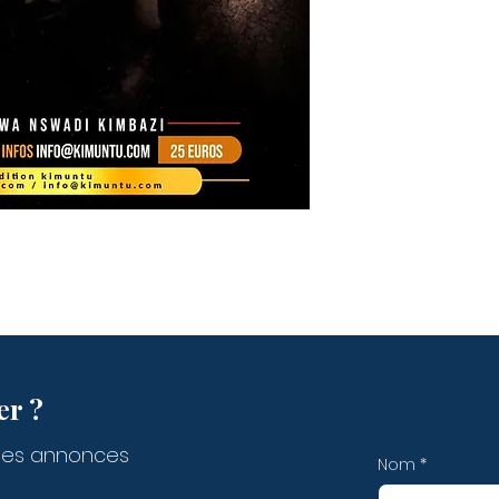
er ?
des annonces
Nom
*