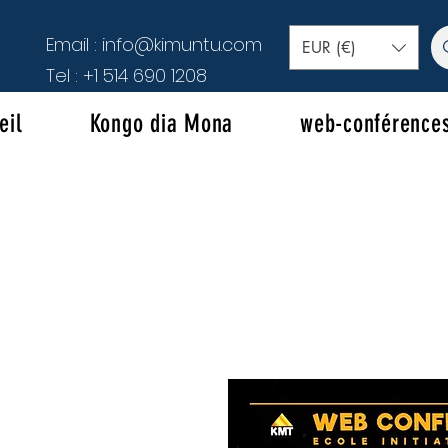
Email :
info@kimuntu.com
EUR (€)
Tel :
+1 514 690 1208
eil
Kongo dia Mona
web-conférence