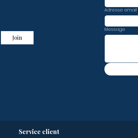
Adresse email
t miss out!
Message
Join
Service client