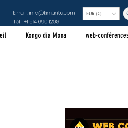
Email :
info@kimuntu.com
EUR (€)
Tel :
+1 514 690 1208
eil
Kongo dia Mona
web-conférence