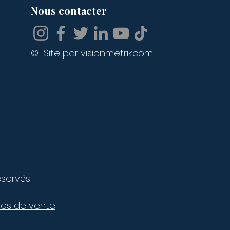
Nous contacter
© Site par visionmetrik.com
éservés
les de vente