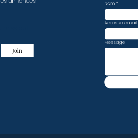
des annonces
Nom
*
Adresse email
t miss out!
Message
Join