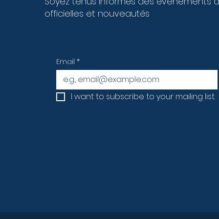
Soyez tenus informés des évènements 
officielles et nouveautés
Subscribe to our newsletter • Don’
Email
*
I want to subscribe to your mailing list.