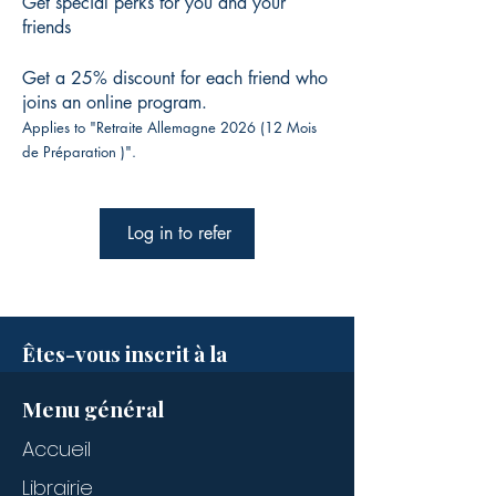
Get special perks for you and your
friends
Get a 25% discount for each friend who
joins an online program.
Applies to "Retraite Allemagne 2026 (12 Mois
de Préparation )".
Log in to refer
Êtes-vous inscrit à la
newsletter ?
Menu général
Soyez tenus informés des
évènements des annonces
Accueil
officielles et nouveautés
Librairie