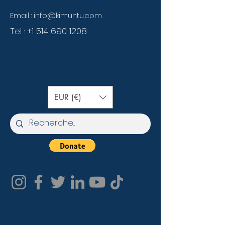
Email :
info@kimuntu.com
Tel :
+1 514 690 1208
EUR (€)