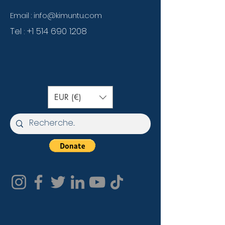
Email :
info@kimuntu.com
Tel :
+1 514 690 1208
EUR (€)