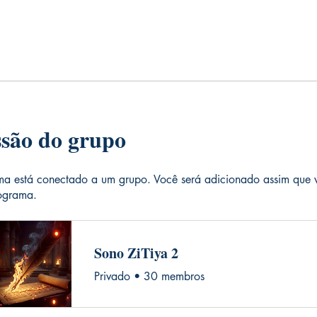
ssão do grupo
ma está conectado a um grupo. Você será adicionado assim que 
rograma.
Sono ZiTiya 2
Privado
•
30 membros