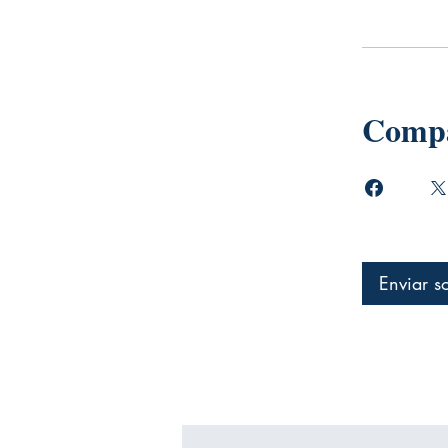
Compa
Enviar so