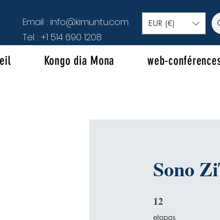
Email :
info@kimuntu.com
EUR (€)
Tel :
+1 514 690 1208
eil
Kongo dia Mona
web-conférence
Sono Zi
12
12 etapas
etapas