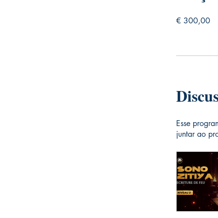
€ 300,00
Discu
Esse progra
juntar ao p