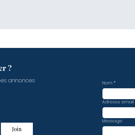
er ?
des annonces
Nom
*
Adresse email
t miss out!
Message
Join