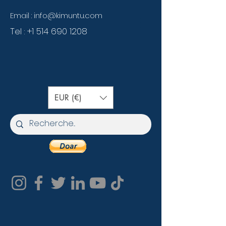
Email :
info@kimuntu.com
Tel :
+1 514 690 1208
EUR (€)