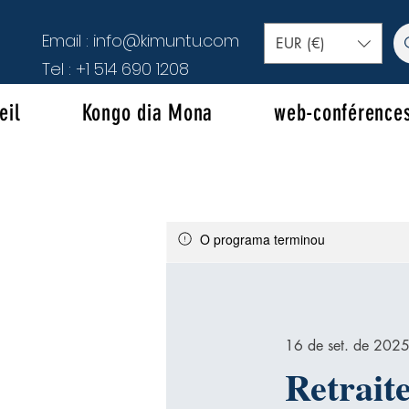
Email :
info@kimuntu.com
EUR (€)
Tel :
+1 514 690 1208
eil
Kongo dia Mona
web-conférence
O programa terminou
16 de set. de 2025
Retrait