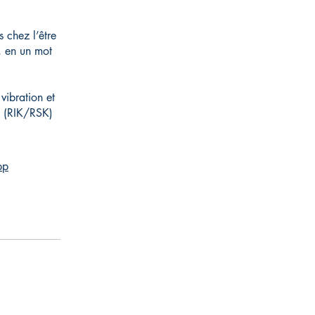
 chez l’être
é, en un mot
vibration et
tu (RIK/RSK)
pp