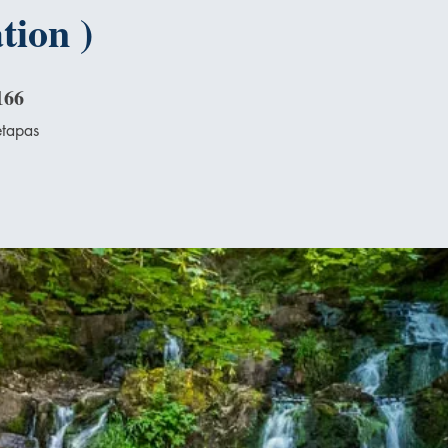
tion )
166
66 etapas
etapas