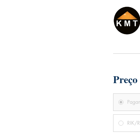
Preço
Pagam
RIK/