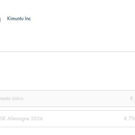
Kimuntu Inc
ento único
€
RSK Allemagne 2026
€ 70