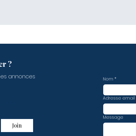
er ?
des annonces
Nom
*
Adresse email
t miss out!
Message
Join