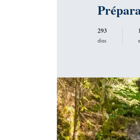
Prépara
293
293 dias
1
dias