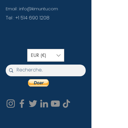
Email :
info@kimuntu.com
Tel :
+1 514 690 1208
EUR (€)