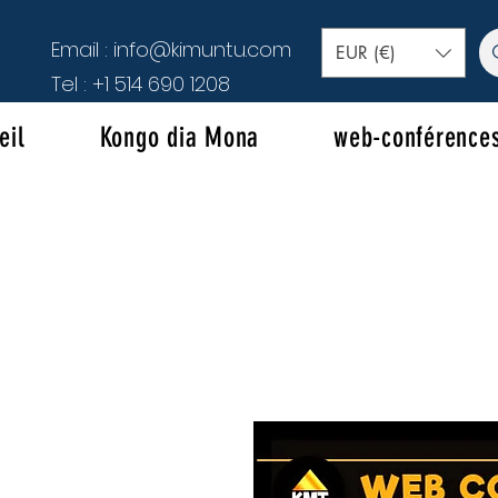
Email :
info@kimuntu.com
EUR (€)
Tel :
+1 514 690 1208
eil
Kongo dia Mona
web-conférence