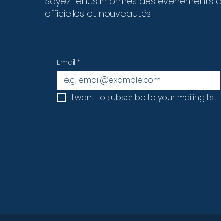
Soyez tenus informés des évènements 
officielles et nouveautés
Subscribe to our newsletter • Don’
Email
*
I want to subscribe to your mailing list.