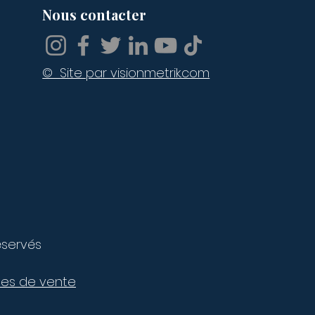
Nous contacter
© Site par visionmetrik.com
éservés
les de vente