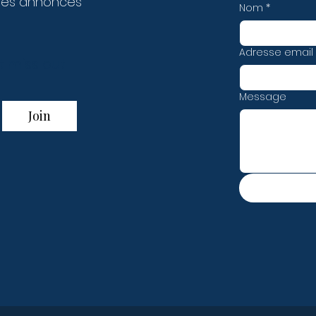
des annonces
Nom
*
Adresse email
t miss out!
Message
Join