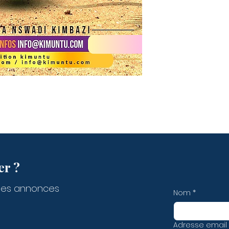
er ?
des annonces
Nom
*
Adresse email