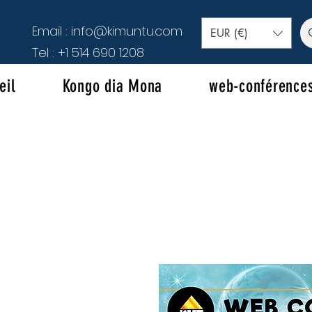
Email :
info@kimuntu.com
EUR (€)
Tel :
+1 514 690 1208
eil
Kongo dia Mona
web-conférence