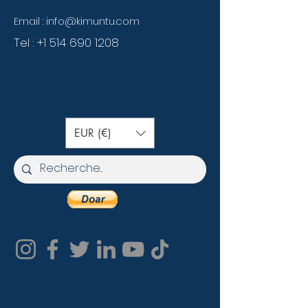
Email :
info@kimuntu.com
Tel :
+1 514 690 1208
EUR (€)