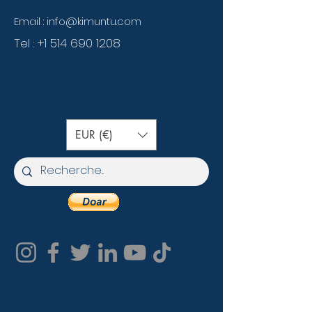
Email :
info@kimuntu.com
Tel :
+1 514 690 1208
EUR (€)