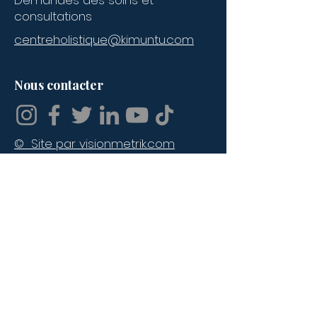
Demandes des soins et
consultations
centreholistique@kimuntu.com
Contacter l'école :
Nom
*
Nous contacter
Prénoms
© Site par visionmetrik.com
Adresse email
*
Numéro de téléphone
Message