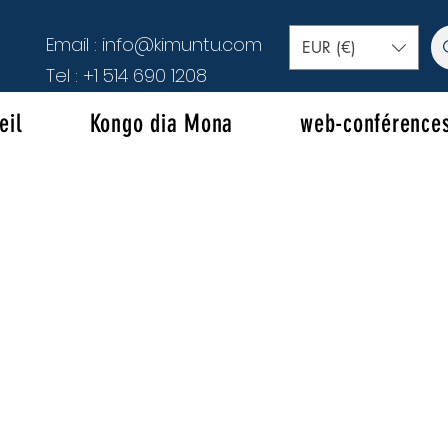
Email :
info@kimuntu.com
EUR (€)
Tel :
+1 514 690 1208
eil
Kongo dia Mona
web-conférence