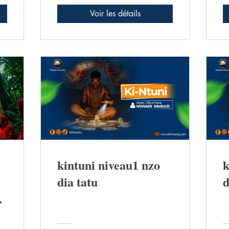
b
Voir les détails
i
kintuni niveau1 nzo
k
dia tatu
d
in