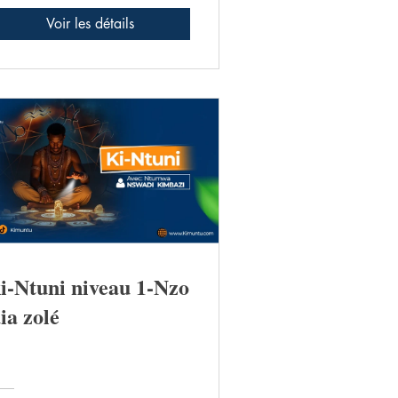
ouclier aurique
Voir les détails
i-Ntuni niveau 1-Nzo
ia zolé