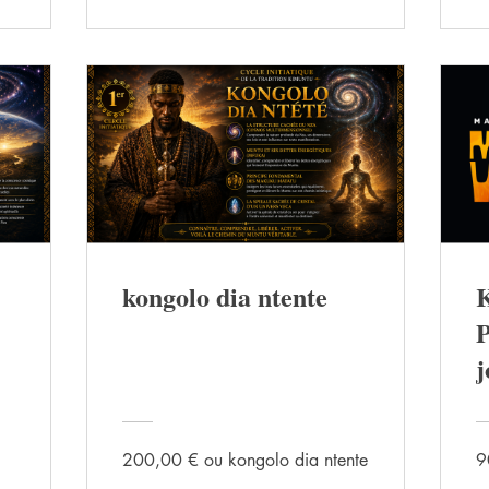
kongolo dia ntente
j
g
l
200,00 € ou kongolo dia ntente
9
r