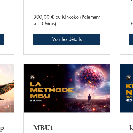
300,00 € ou Kinkoko (Paiement
sur 3 Mois)
3
Voir les détails
ip
MBU1
k