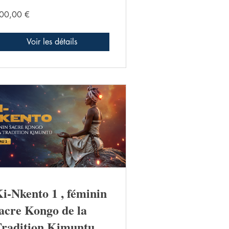
00,00 €
Voir les détails
i-Nkento 1 , féminin
acre Kongo de la
radition Kimuntu