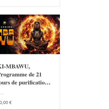
KI-MBAWU,
Programme de 21
ours de purification,
uérison, coupure des
iens toxiques et
0,00 €
enforcement du