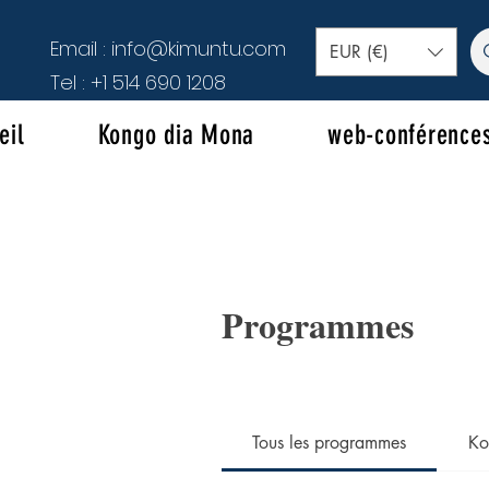
Email :
info@kimuntu.com
EUR (€)
Tel :
+1 514 690 1208
eil
Kongo dia Mona
web-conférence
Programmes
Tous les programmes
Ko