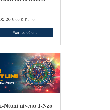
00,00 € ou KI-Kento1
Voir les détails
i-Ntuni niveau 1-Nzo