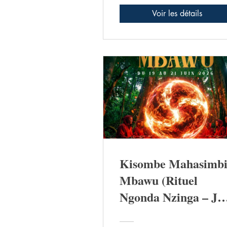
Voir les détails
Kisombe Mahasimb
Mbawu (Rituel
Ngonda Nzinga – Ju
)