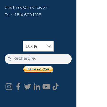
Email :
info@kimuntu.com
Tel :
+1 514 690 1208
EUR (€)