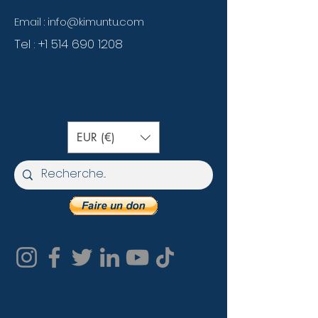
Email :
info@kimuntu.com
Tel :
+1 514 690 1208
EUR (€)