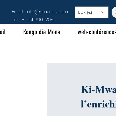
Email :
info@kimuntu.com
EUR (€)
Tel :
+1 514 690 1208
eil
Kongo dia Mona
web-conférence
Ki-Mwam
l’enric