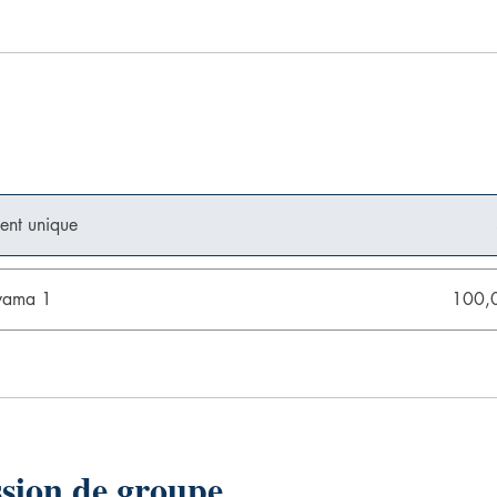
ent unique
wama 1
100,
ssion de groupe