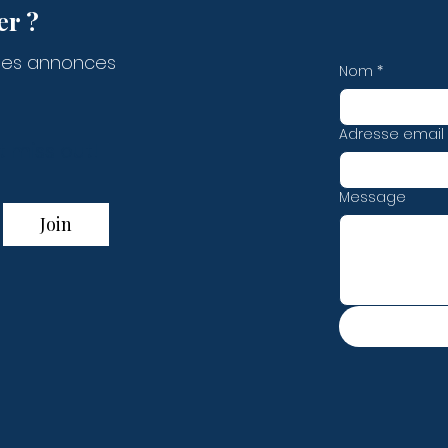
er ?
des annonces
Nom
*
Adresse email
t miss out!
Message
Join