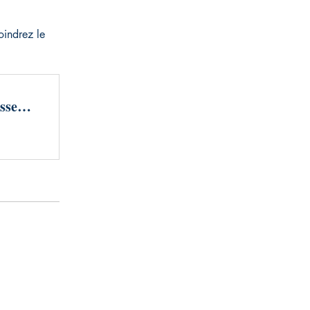
oindrez le
Ki-Mwama 1 La Science de l’enrichissement Kongo