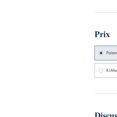
Prix
Paiem
Ki-M
Discu