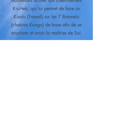
maintenant activer son cheminement
Kis-Heb, qui lui permet de faire un
Kisalu (Travail) sur les 7 Bimwelo
(chakras Kongo) de base afin de se
structurer et avoir la maitrise de Soi.
Plus d'infos
Êtes-vous inscrit à la
newsletter ?
Menu général
Soyez tenus informés des