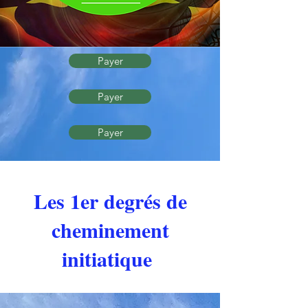
Payer
Payer
Payer
Les 1er degrés de
cheminement
initiatique