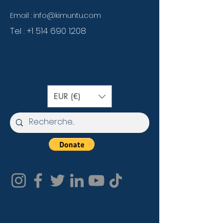
Email :
info@kimuntu.com
Tel :
+1 514 690 1208
EUR (€)