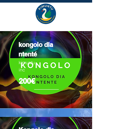
kongolo dia
ntenté
kimuntu
inc
200€