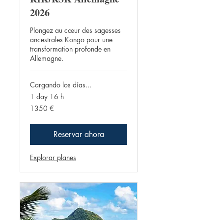
2026
Plongez au cœur des sagesses
ancestrales Kongo pour une
transformation profonde en
Allemagne.
Cargando los días...
1 day 16 h
1350
1350 €
euros
Reservar ahora
Explorar planes