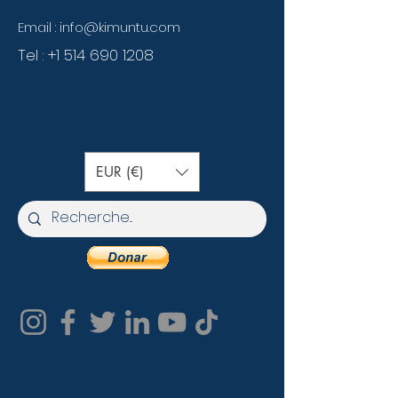
Email :
info@kimuntu.com
Tel :
+1 514 690 1208
EUR (€)