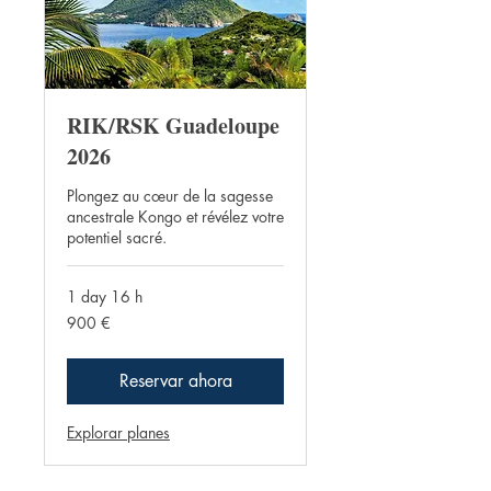
RIK/RSK Guadeloupe
2026
Plongez au cœur de la sagesse
ancestrale Kongo et révélez votre
potentiel sacré.
1 day 16 h
900
900 €
euros
Reservar ahora
Explorar planes