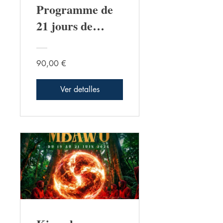
Programme de
21 jours de
purification,
guérison,
90,00 €
coupure des
liens toxiques et
Ver detalles
renforcement du
bouclier aurique