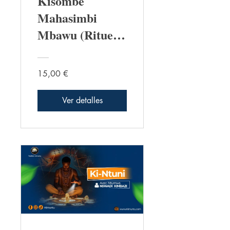
Kisombe
Mahasimbi
Mbawu (Rituel
Ngonda Nzinga
– Juin )
15,00 €
Ver detalles