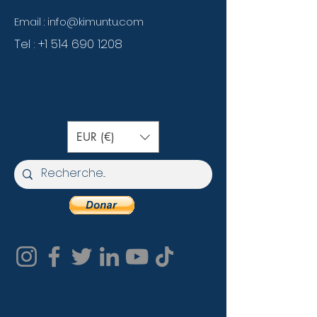
Email :
info@kimuntu.com
Tel :
+1 514 690 1208
EUR (€)