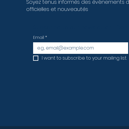
Soyez tenus informés des évènements 
officielles et nouveautés
Subscribe to our newsletter • Don’
Email
*
I want to subscribe to your mailing list.