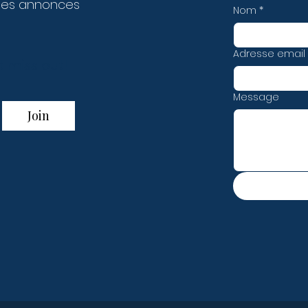
des annonces
Nom
*
Adresse email
t miss out!
Message
Join