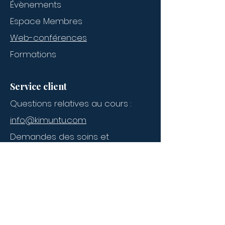
Évènements
Subscribe to our 
Espace Membres
newsletter • Don’t miss 
Web-conférences
out!
Formations
Email
*
Service client
Join
Questions relatives au cours :
I want to subscribe to 
info@kimuntu.com
your mailing list.
Demandes des soins et
consultations
centreholistique@kimuntu.com
Contacter l'école :
Nom
*
Nous contacter