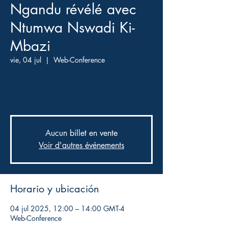
Ngandu révélé avec
Ntumwa Nswadi Ki-
Mbazi
vie, 04 jul
  |  
Web-Conference
Venez accéder à la connaissance sacrée de
l'univers de l'ancêtre Ngandu, une sagesse de
la Tradition Kongo de l'ecole Kimuntu
Aucun billet en vente
Voir d'autres événements
Horario y ubicación
04 jul 2025, 12:00 – 14:00 GMT-4
Web-Conference