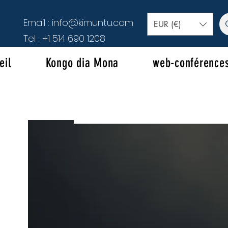
Email :
info@kimuntu.com
EUR (€)
Tel :
+1 514 690 1208
eil
Kongo dia Mona
web-conférence