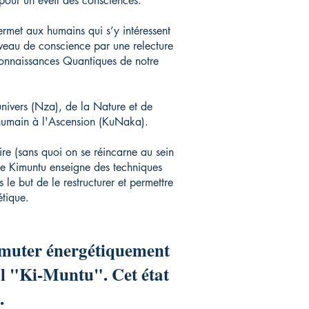
our un éveil des consciences.
et aux humains qui s’y intéressent
veau de conscience par une relecture
connaissances Quantiques de notre
univers (Nza), de la Nature et de
 humain à l'Ascension (KuNaka).
ire (sans quoi on se réincarne au sein
ue Kimuntu enseigne des techniques
le but de le restructurer et permettre
tique.
ansmuter énergétiquement
al "Ki-Muntu". Cet état
N.