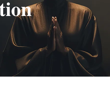
tion
s?