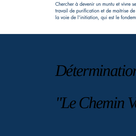
Chercher à devenir un muntu et vivre s
travail de purification et de maitrise de
la voie de l'initiation, qui est le fond
Détermination
Détermination
"le Chemin V
"le Chemin V