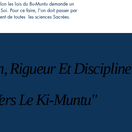
elon les lois du Bu-Muntu demande un
 Soi. Pour ce faire, l'on doit passer par
ement de toutes les sciences Sacrées.
, Rigueur Et Discipline
, Rigueur Et Discipline
ers Le Ki-Muntu"
ers Le Ki-Muntu"