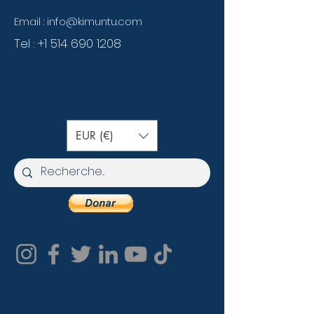
Email :
info@kimuntu.com
Tel :
+1 514 690 1208
EUR (€)