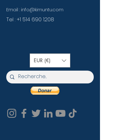
Email :
info@kimuntu.com
Tel :
+1 514 690 1208
EUR (€)