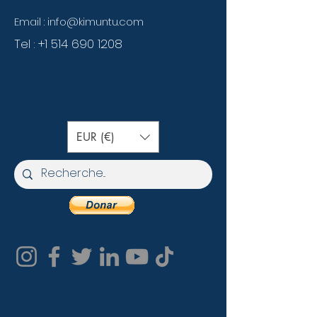
Email :
info@kimuntu.com
Tel :
+1 514 690 1208
EUR (€)