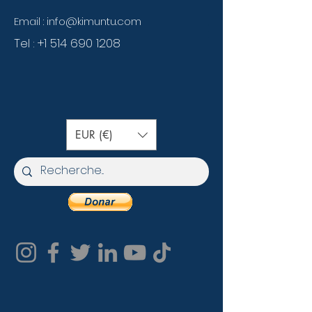
Email :
info@kimuntu.com
Tel :
+1 514 690 1208
EUR (€)