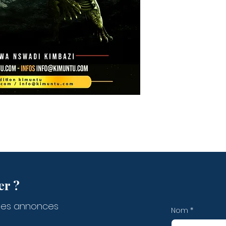
er ?
des annonces
Nom
*