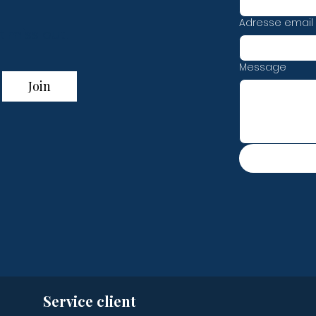
Adresse email
t miss out!
Message
Join
Service client