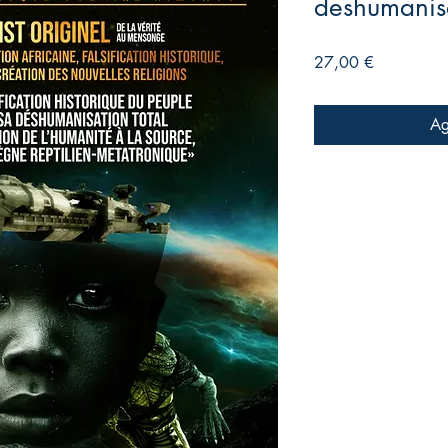
deshumanis
Precio
27,00 €
Ag