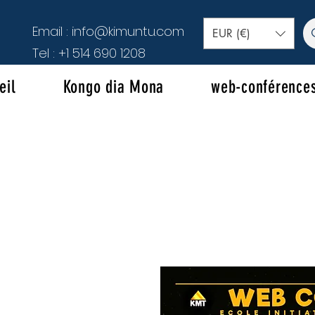
Email :
info@kimuntu.com
EUR (€)
Tel :
+1 514 690 1208
eil
Kongo dia Mona
web-conférence