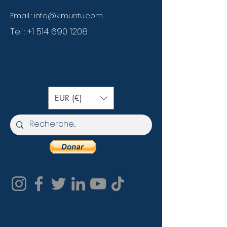
Email :
info@kimuntu.com
Tel :
+1 514 690 1208
EUR (€)