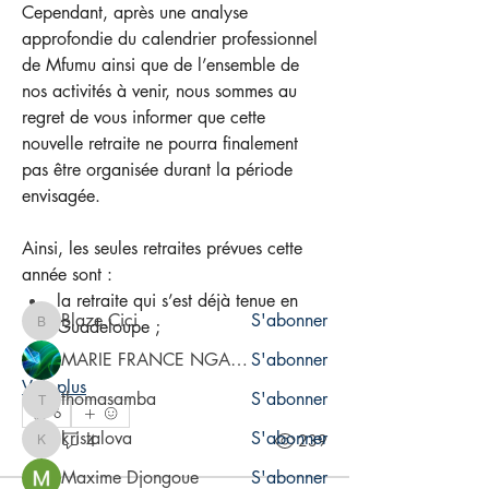
Cependant, après une analyse 
approfondie du calendrier professionnel 
de Mfumu ainsi que de l’ensemble de 
nos activités à venir, nous sommes au 
regret de vous informer que cette 
nouvelle retraite ne pourra finalement 
À propos
pas être organisée durant la période 
Bienvenue dans le groupe ! Bienvenue
dans ce groupe d’inf
...
envisagée.
Lire plus
Ainsi, les seules retraites prévues cette 
année sont :
membres
la retraite qui s’est déjà tenue en 
Blaze.Cici
S'abonner
Guadeloupe ;
Blaze.Cici
MARIE FRANCE NGA Gâtaki
S'abonner
Voir plus
thomasamba
S'abonner
thomasamba
6
kristalova
S'abonner
6
4
239
kristalova
Maxime Djongoue
S'abonner