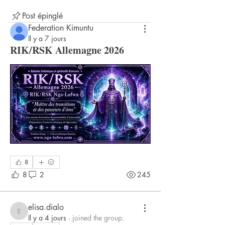
Post épinglé
Federation Kimuntu
Il y a 7 jours
RIK/RSK Allemagne 2026
8
8
2
245
elisa.dialo
elisa.dialo
Il y a 4 jours
·
joined the group.