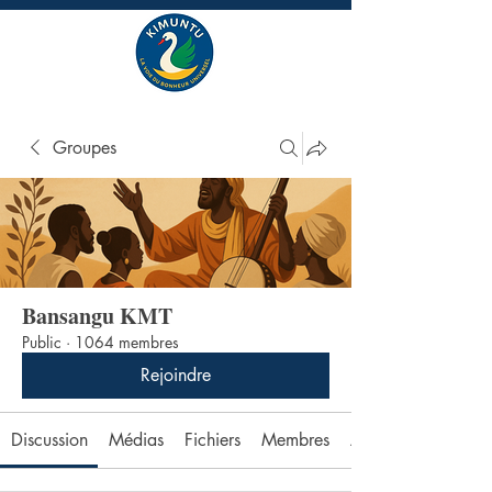
Groupes
Bansangu KMT
Public
·
1064 membres
Rejoindre
Discussion
Médias
Fichiers
Membres
À propos