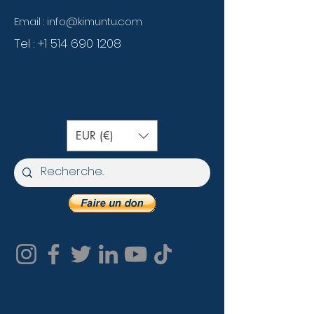
Email :
info@kimuntu.com
Tel :
+1 514 690 1208
EUR (€)