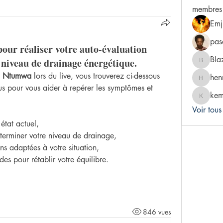
membres
Emj
pas
our réaliser votre auto-évaluation
Bla
e niveau de drainage énergétique.
Blaze.Ci
 
Ntumwa
 lors du live, vous trouverez ci-dessous 
hen
henry.mi
us pour vous aider à repérer les symptômes et 
ke
kemos2
Voir tou
état actuel,
déterminer votre niveau de drainage,
s adaptées à votre situation,
es pour rétablir votre équilibre.
846 vues