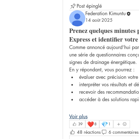
Post épinglé
Federation Kimuntu
14 août 2025
Prenez quelques minutes p
Express et identifier votr
Comme annoncé aujourd’hui par
une série de questionnaires conç
signes de drainage énergétique.
En y répondant, vous pourrez :
évaluer avec précision votre 
interpréter vos résultats et 
recevoir des recommandation
accéder à des solutions rapid
Voir plus
❤️
💎
39
8
1
48 réactions
6 commentaires