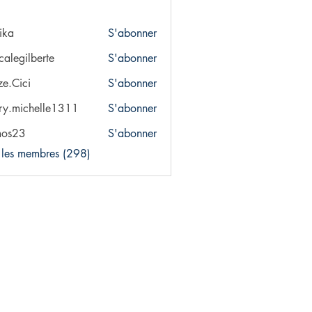
ika
S'abonner
calegilberte
S'abonner
ze.Cici
S'abonner
ci
ry.michelle1311
S'abonner
chelle1311
mos23
S'abonner
3
s les membres (298)