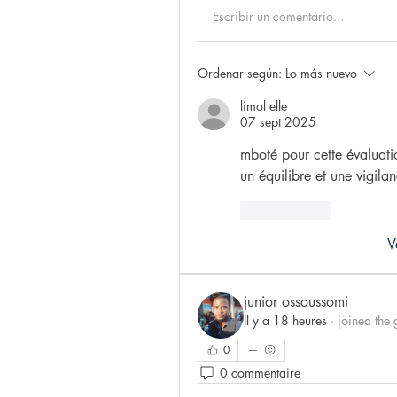
Escribir un comentario...
Ordenar según:
Lo más nuevo
limol elle
07 sept 2025
mboté pour cette évaluatio
un équilibre et une vigil
Me gusta
V
junior ossoussomi
Il y a 18 heures
·
joined the 
0
0 commentaire