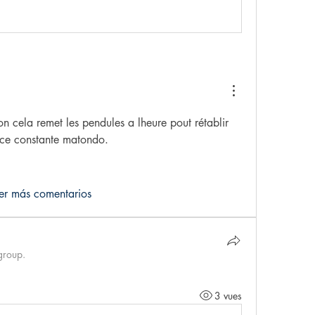
n cela remet les pendules a lheure pout rétablir 
ance constante matondo.
er más comentarios
group.
3 vues