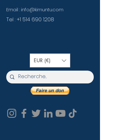
Email :
info@kimuntu.com
Tel :
+1 514 690 1208
EUR (€)