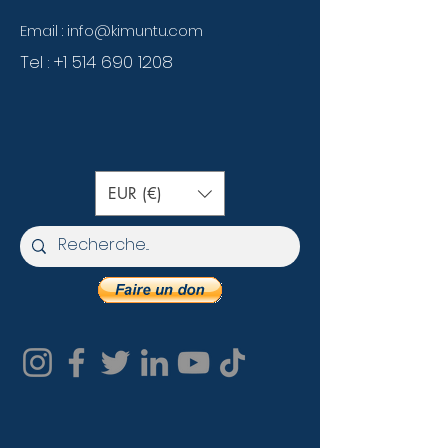
Email :
info@kimuntu.com
Tel :
+1 514 690 1208
EUR (€)