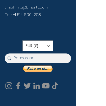
Email :
info@kimuntu.com
Tel :
+1 514 690 1208
EUR (€)