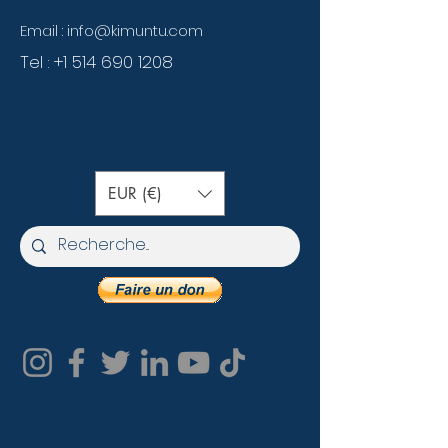
Email :
info@kimuntu.com
Tel :
+1 514 690 1208
EUR (€)