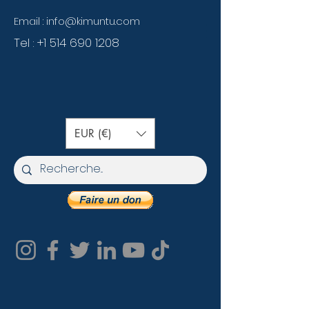
Email :
info@kimuntu.com
Tel :
+1 514 690 1208
EUR (€)