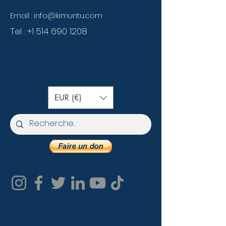
Email :
info@kimuntu.com
Tel :
+1 514 690 1208
EUR (€)