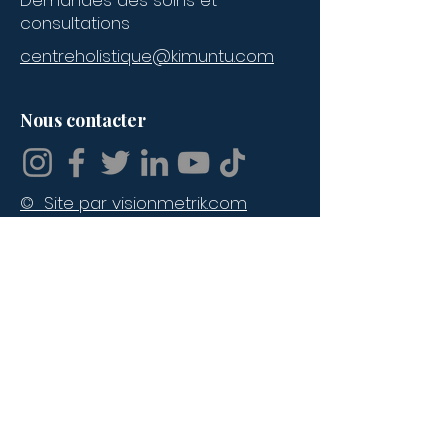
Demandes des soins et
consultations
centreholistique@kimuntu.com
Contacter l'école :
Nom
*
Nous contacter
Prénoms
© Site par visionmetrik.com
Adresse email
*
Numéro de téléphone
Message