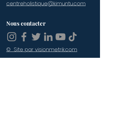
centreholistique@kimuntu.com
Contacter l'école :
Nom
*
Nous contacter
Prénoms
© Site par visionmetrik.com
Adresse email
*
Numéro de téléphone
Message