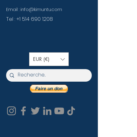
Email :
info@kimuntu.com
Tel :
+1 514 690 1208
EUR (€)