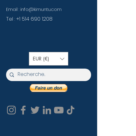
Email :
info@kimuntu.com
Tel :
+1 514 690 1208
EUR (€)