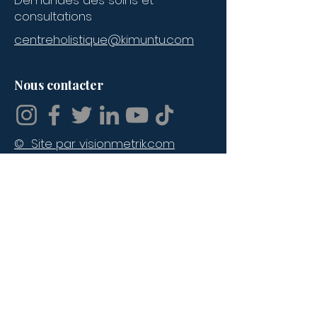
Demandes des soins et
consultations
centreholistique@kimuntu.com
Contacter l'école :
Nom
*
Nous contacter
Prénoms
© Site par visionmetrik.com
Adresse email
*
Numéro de téléphone
Message