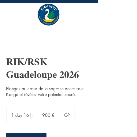
RIK/RSK
Guadeloupe 2026
Plongez au cœur de la sagesse ancestrale
Kongo et révélez votre potentiel sacré.
900 euros
1 day 16 h
1
900 €
GP
d
a
1