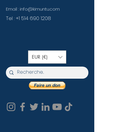
Email :
info@kimuntu.com
Tel :
+1 514 690 1208
EUR (€)