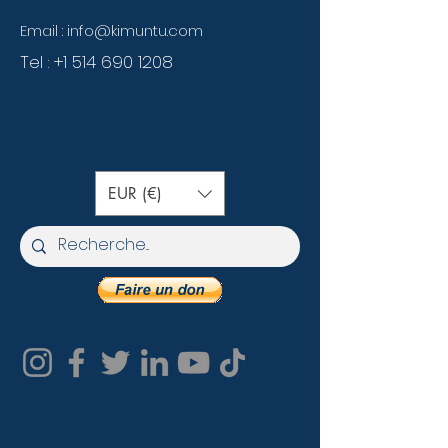
Email :
info@kimuntu.com
Tel :
+1 514 690 1208
EUR (€)