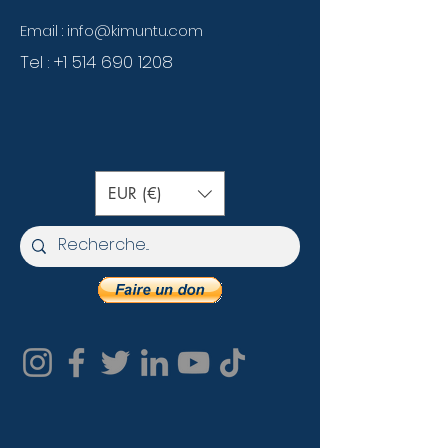
Email :
info@kimuntu.com
Tel :
+1 514 690 1208
EUR (€)